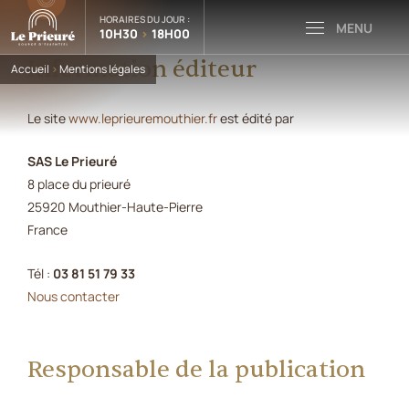
HORAIRES DU JOUR :
10H30
>
18H00
Information éditeur
Accueil
>
Mentions légales
Le site
www.leprieuremouthier.fr
est édité par
SAS Le Prieuré
8 place du prieuré
25920 Mouthier-Haute-Pierre
France
Tél :
03 81 51 79 33
Nous contacter
Responsable de la publication